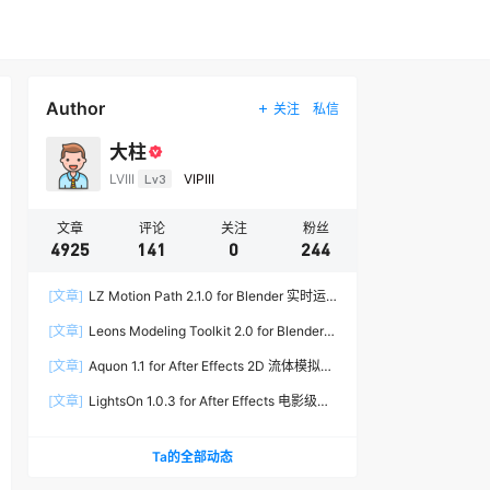
Author
关注
私信
大柱
LVIII
Lv3
VIPIII
文章
评论
关注
粉丝
4925
141
0
244
[文章]
LZ Motion Path 2.1.0 for Blender 实时运
动路径编辑插件
[文章]
Leons Modeling Toolkit 2.0 for Blender
建筑建模工具包
[文章]
Aquon 1.1 for After Effects 2D 流体模拟插
件
[文章]
LightsOn 1.0.3 for After Effects 电影级镜
头光晕插件
Ta的全部动态