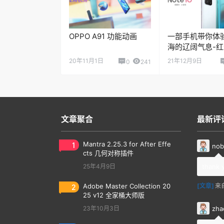
OPPO A91 功能动画
一部手机带你体
海的辽阔气息-红米
10 Pro
20年11月1日
21年12月9日
0
241
文章聚合
最新评
1
Mantra 2.25.3 for After Effe
nob
cts 几何对称插件
25年4月9日
thank 
2
Adobe Master Collection 20
[文章]
来
25 v12 全家桶大师版
zha
23年10月3日