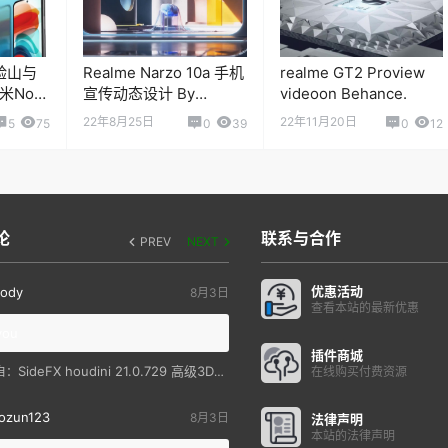
验山与
Realme Narzo 10a 手机
realme GT2 Proview
Note
宣传动态设计 By
videoon Behance.
Realme
22年8月25日
22年11月20日
5
75
0
39
0
12
论
联系与合作
PREV
NEXT
优惠活动
ody
8月3日
查看本站的最新优惠
you
插件商城
SideFX houdini 21.0.729 高级3D特效软件
自：
在线购买付费资源
ozun123
8月3日
法律声明
本站的法律声明