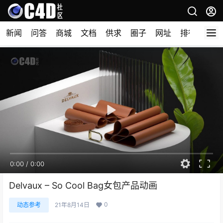
新闻
问答
商城
文档
供求
圈子
网址
排行榜
0:00
/
0:00
Delvaux – So Cool Bag女包产品动画
0
动态参考
21年8月14日