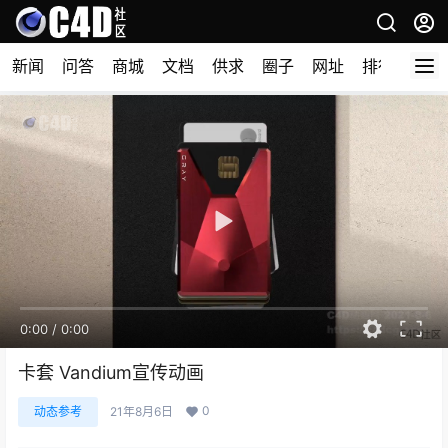
新闻
问答
商城
文档
供求
圈子
网址
排行榜
0:00
/
0:00
卡套 Vandium宣传动画
0
动态参考
21年8月6日