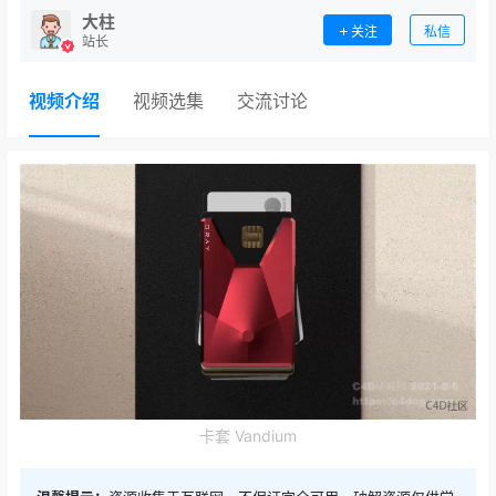
大柱
关注
私信
站长
视频介绍
视频选集
交流讨论
卡套 Vandium