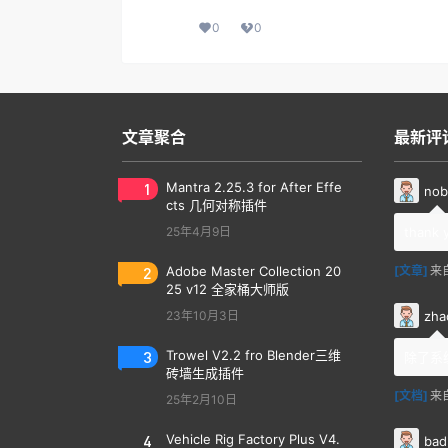
0
0
文章聚合
最新评
1
Mantra 2.25.3 for After Effe
nob
cts 几何对称插件
25年4月9日
thank 
2
Adobe Master Collection 20
[文章]
来
25 v12 全家桶大师版
zha
23年10月3日
3
Trowel V2.2 fro Blender三维
除了系
砖墙生成插件
[文档]
来
25年2月10日
4
Vehicle Rig Factory Plus V4.
bad