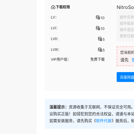
NitroSo
下载权限
LV：
插件名称
10
插件版本
LVI：
10
插件语言
更新日期
LVII：
5
LVIII：
5
您当前
VIP用户组：
免费下载
请先
百度网
温馨提示：
资源收集于互联网，不保证完全可用。
议购买正版！如侵犯到您的合法权益，请速与本
如需安装服务，请先购买《
软件代装
》服务后，