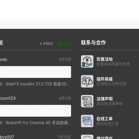
论
联系与合作
PREV
NEXT
优惠活动
ody
8月3日
查看本站的最新优惠
you
插件商城
SideFX houdini 21.0.729 高级3D特效软件
自：
在线购买付费资源
ozun123
8月3日
法律声明
本站的法律声明
统降级，还有其他解决方案吗？
在线工单
Redshift fro Cinema 4D 手动安装教程
自：
提交在线工单
boy007
7月15日
建议提交