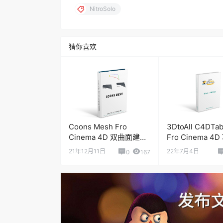
NitroSolo
猜你喜欢
Coons Mesh Fro
3DtoAll C4DTab
Cinema 4D 双曲面建模
Fro Cinema 4
插件
览切换插件
21年12月11日
22年7月4日
0
167