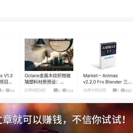
s V1.3
Octane金属木纹织物玻
Market – Animax
D 项目预
璃塑料材质预设：
v2.2.0 Fro Blender 三
Octane Texture Pack
维模型破碎动画插件
22年9月29日
23年11月25日
0
44
0
104
1
889
6：Interior Design