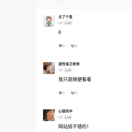
尤了个里
LV
Lv0
6
0
0
感性保卫老师
LV
Lv0
我只是随便看看
0
0
心锁风中
LV
Lv0
网站挺不错的！