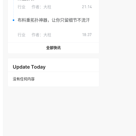
行业
作者：
大柱
21:14
布料重拓扑神器，让你只留细节不流汗
行业
作者：
大柱
18:37
全部快讯
Update Today
没有任何内容