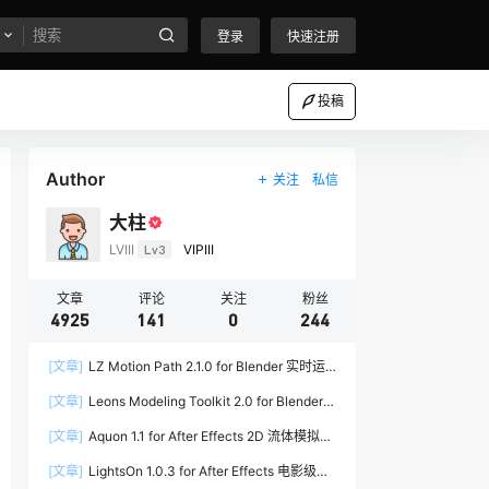
登录
快速注册
投稿
Author
关注
私信
大柱
LVIII
Lv3
VIPIII
文章
评论
关注
粉丝
4925
141
0
244
[文章]
LZ Motion Path 2.1.0 for Blender 实时运
动路径编辑插件
[文章]
Leons Modeling Toolkit 2.0 for Blender
建筑建模工具包
[文章]
Aquon 1.1 for After Effects 2D 流体模拟插
件
[文章]
LightsOn 1.0.3 for After Effects 电影级镜