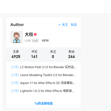
Author
关注
私信
大柱
LVIII
Lv3
VIPIII
文章
评论
关注
粉丝
4925
141
0
244
[文章]
LZ Motion Path 2.1.0 for Blender 实时运
动路径编辑插件
[文章]
Leons Modeling Toolkit 2.0 for Blender
建筑建模工具包
[文章]
Aquon 1.1 for After Effects 2D 流体模拟插
件
[文章]
LightsOn 1.0.3 for After Effects 电影级镜
头光晕插件
Ta的全部动态