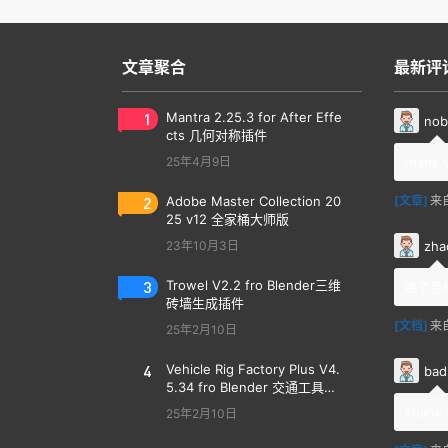
文章聚合
最新评
1
Mantra 2.25.3 for After Effe
nob
cts 几何对称插件
25年4月9日
thank 
2
Adobe Master Collection 20
[文章]
来
25 v12 全家桶大师版
zha
23年10月3日
3
Trowel V2.2 fro Blender三维
除了系
砖墙生成插件
[文档]
来
25年2月10日
4
Vehicle Rig Factory Plus V4.
bad
5.34 fro Blender 交通工具汽
车绑定插件
Thank 
25年2月10日