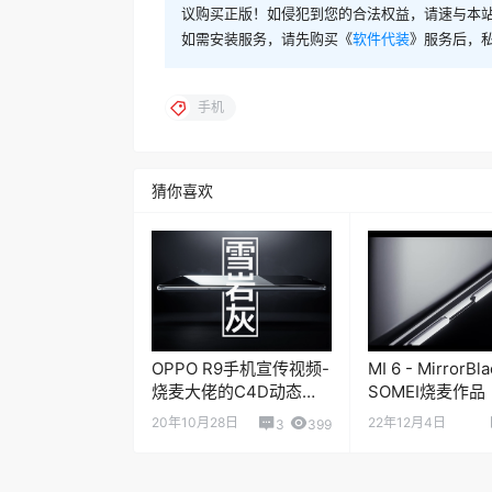
如需安装服务，请先购买《
软件代装
》服务后，
手机
猜你喜欢
OPPO R9手机宣传视频-
MI 6 - MirrorBla
烧麦大佬的C4D动态作
SOMEI烧麦作品
品
20年10月28日
22年12月4日
3
399