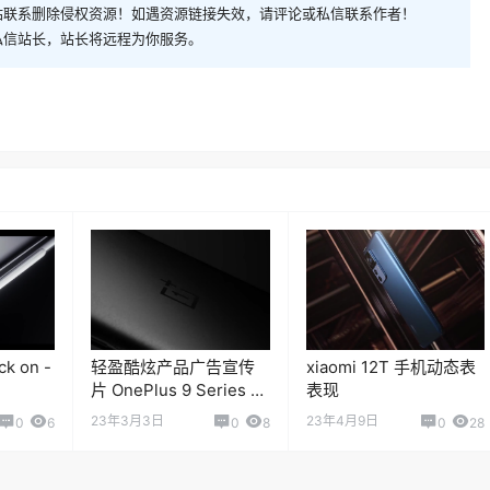
私信站长，站长将远程为你服务。
ck on -
轻盈酷炫产品广告宣传
xiaomi 12T 手机动态表
片 OnePlus 9 Series -
表现
Design by OnePlus
23年3月3日
23年4月9日
0
6
0
8
0
28