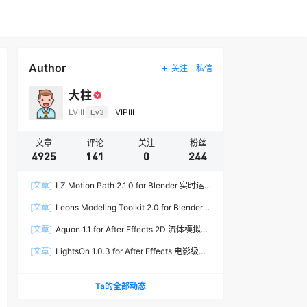
Author
关注
私信
大柱
LVIII
Lv3
VIPIII
文章
评论
关注
粉丝
4925
141
0
244
[文章]
LZ Motion Path 2.1.0 for Blender 实时运
动路径编辑插件
[文章]
Leons Modeling Toolkit 2.0 for Blender
建筑建模工具包
[文章]
Aquon 1.1 for After Effects 2D 流体模拟插
件
[文章]
LightsOn 1.0.3 for After Effects 电影级镜
头光晕插件
Ta的全部动态