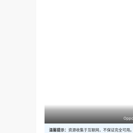
Opp
温馨提示：
资源收集于互联网，不保证完全可用。
议购买正版！如侵犯到您的合法权益，请速与本