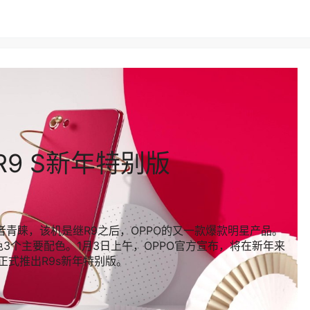
 R9 S新年特别版
费者青睐，该机是继R9之后，OPPO的又一款爆款明星产品。
黑色3个主要配色。1月3日上午，OPPO官方宣布，将在新年来
正式推出R9s新年特别版。