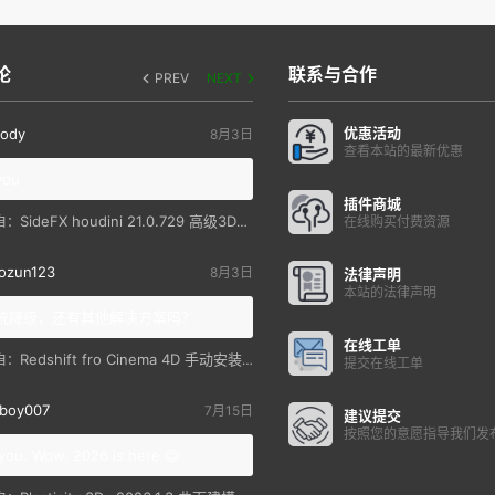
论
联系与合作
PREV
NEXT
优惠活动
ody
8月3日
查看本站的最新优惠
you
插件商城
SideFX houdini 21.0.729 高级3D特效软件
自：
在线购买付费资源
ozun123
8月3日
法律声明
本站的法律声明
统降级，还有其他解决方案吗？
在线工单
Redshift fro Cinema 4D 手动安装教程
自：
提交在线工单
boy007
7月15日
建议提交
按照您的意愿指导我们发
you. Wow, 2026 is here 😊