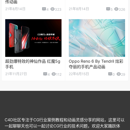
传动画
21年8月14日
21年8月14日
4
323
5
326
超劲爆特效的神仙作品 红魔5g
Oppo Reno 6 By Tendril 炫彩
手机
夺丽的手机产品动画
21年11月27日
22年6月15日
4
112
0
29
C4D社区专注于CG行业案例教程和动画灵感分享的网站，这里可以
一起聊聊天也可以一起讨论CG行业的技术问题，欢迎大家踊跃体