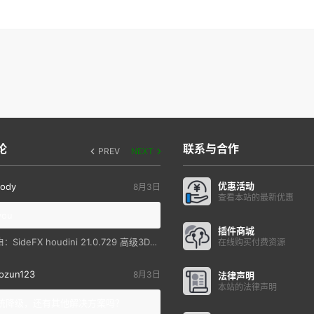
论
联系与合作
PREV
NEXT
优惠活动
ody
8月3日
查看本站的最新优惠
you
插件商城
SideFX houdini 21.0.729 高级3D特效软件
自：
在线购买付费资源
ozun123
8月3日
法律声明
本站的法律声明
统降级，还有其他解决方案吗？