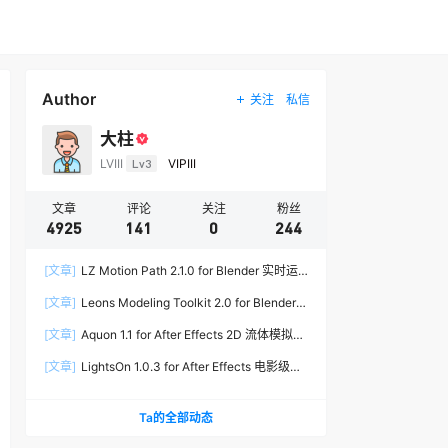
Author
关注
私信
大柱
LVIII
Lv3
VIPIII
文章
评论
关注
粉丝
4925
141
0
244
[文章]
LZ Motion Path 2.1.0 for Blender 实时运
动路径编辑插件
[文章]
Leons Modeling Toolkit 2.0 for Blender
建筑建模工具包
[文章]
Aquon 1.1 for After Effects 2D 流体模拟插
件
[文章]
LightsOn 1.0.3 for After Effects 电影级镜
头光晕插件
Ta的全部动态