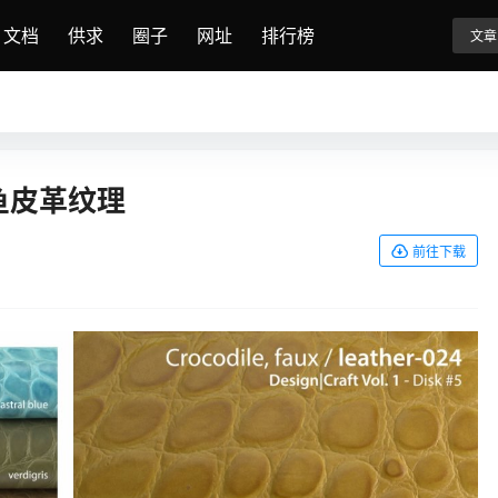
文档
供求
圈子
网址
排行榜
文章
鱼皮革纹理
前往下载