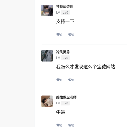
独特闻烧鹅
LV
Lv0
支持一下
0
0
冷风英勇
LV
Lv0
我怎么才发现这么个宝藏网站
0
0
感性保卫老师
LV
Lv0
牛逼
0
0