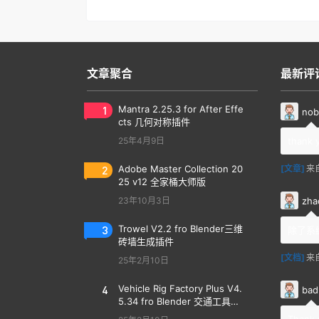
文章聚合
最新评
1
Mantra 2.25.3 for After Effe
nob
cts 几何对称插件
25年4月9日
thank 
2
Adobe Master Collection 20
[文章]
来
25 v12 全家桶大师版
zha
23年10月3日
3
Trowel V2.2 fro Blender三维
除了系
砖墙生成插件
[文档]
来
25年2月10日
4
Vehicle Rig Factory Plus V4.
bad
5.34 fro Blender 交通工具汽
车绑定插件