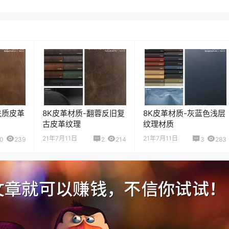
肤质皮革
8K皮革材质-翻蓉反旧复
8K皮革材质-灰蓝色浅层
古皮革纹理
纹理材质
21年7月11日
21年7月11日
0
239
2
214
3
283