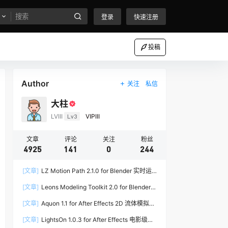
登录
快速注册
投稿
Author
关注
私信
大柱
LVIII
Lv3
VIPIII
文章
评论
关注
粉丝
4925
141
0
244
[文章]
LZ Motion Path 2.1.0 for Blender 实时运
动路径编辑插件
[文章]
Leons Modeling Toolkit 2.0 for Blender
建筑建模工具包
[文章]
Aquon 1.1 for After Effects 2D 流体模拟插
件
[文章]
LightsOn 1.0.3 for After Effects 电影级镜