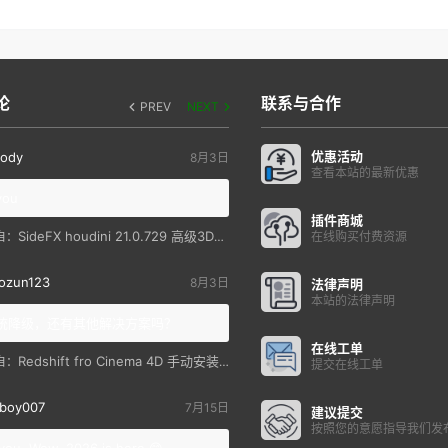
论
联系与合作
PREV
NEXT
优惠活动
ody
8月3日
查看本站的最新优惠
you
插件商城
SideFX houdini 21.0.729 高级3D特效软件
自：
在线购买付费资源
ozun123
8月3日
法律声明
本站的法律声明
统降级，还有其他解决方案吗？
在线工单
Redshift fro Cinema 4D 手动安装教程
自：
提交在线工单
boy007
7月15日
建议提交
按照您的意愿指导我们发