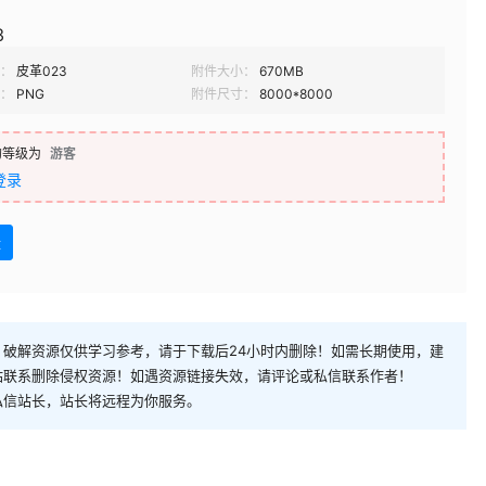
3
：
皮革023
附件大小：
670MB
：
PNG
附件尺寸：
8000*8000
的等级为
游客
登录
盘
破解资源仅供学习参考，请于下载后24小时内删除！如需长期使用，建
站联系删除侵权资源！如遇资源链接失效，请评论或私信联系作者！
私信站长，站长将远程为你服务。