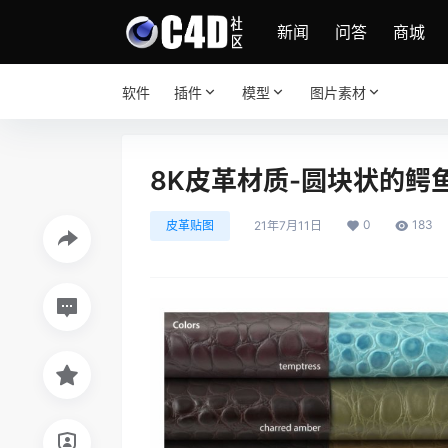
新闻
问答
商城
软件
插件
模型
图片素材
8K皮革材质-圆块状的鳄
0
183
皮革贴图
21年7月11日