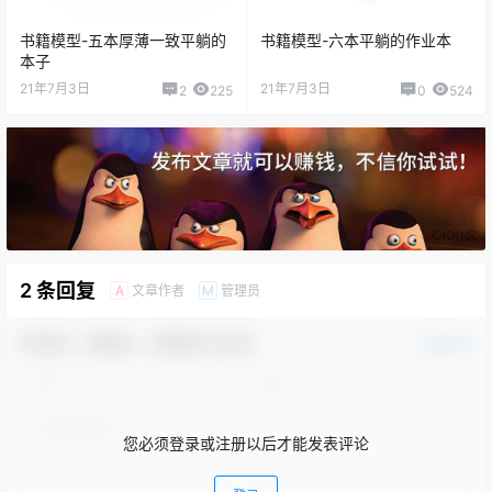
书籍模型-五本厚薄一致平躺的
书籍模型-六本平躺的作业本
本子
21年7月3日
21年7月3日
2
225
0
524
2 条回复
文章作者
管理员
A
M
欢迎您，新朋友，感谢参与互动！
确认修改
您必须登录或注册以后才能发表评论