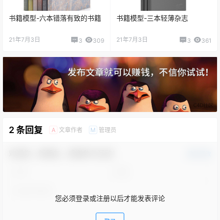
书籍模型-六本错落有致的书籍
书籍模型-三本轻薄杂志
21年7月3日
21年7月3日
3
309
3
361
2 条回复
文章作者
管理员
A
M
欢迎您，新朋友，感谢参与互动！
确认修改
您必须登录或注册以后才能发表评论