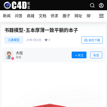
新闻
问答
商城
文档
供求
圈子
网址
排行榜
书籍模型-五本厚薄一致平躺的本子
0
元素模型
21年7月3日
前往下载
大柱
关注
私信
站长