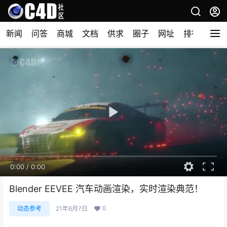
新闻
问答
商城
文档
供求
圈子
网址
排行榜
0:00
/
0:00
Blender EEVEE 汽车动画渲染，实时渲染典范！
0
动态参考
21年6月7日