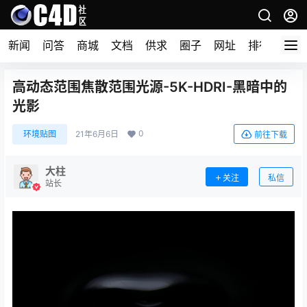
新闻
问答
商城
文档
供求
圈子
网址
排行榜
高动态范围焦散范围光源-5K-HDRI-黑暗中的
光影
0
环境贴图
21年6月6日
前往下载
大柱
关注
私信
站长