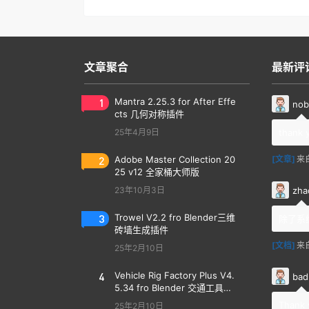
文章聚合
最新评
1
Mantra 2.25.3 for After Effe
nob
cts 几何对称插件
25年4月9日
thank 
2
Adobe Master Collection 20
[文章]
来
25 v12 全家桶大师版
zha
23年10月3日
3
Trowel V2.2 fro Blender三维
除了系
砖墙生成插件
[文档]
来
25年2月10日
4
Vehicle Rig Factory Plus V4.
bad
5.34 fro Blender 交通工具汽
车绑定插件
Thank 
25年2月10日