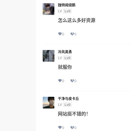
独特闻烧鹅
LV
Lv0
怎么这么多好资源
0
0
冷风英勇
LV
Lv0
就服你
0
0
干净与皮卡丘
LV
Lv0
网站挺不错的！
0
0