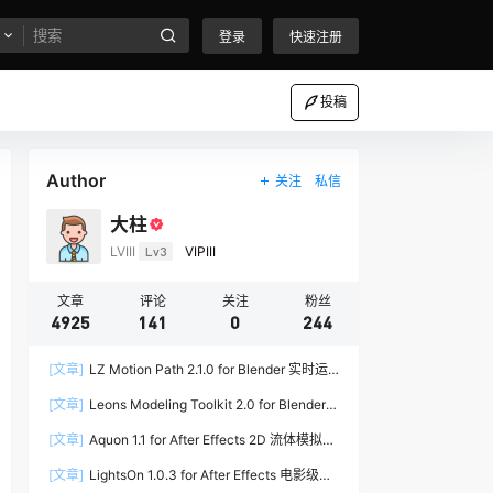
登录
快速注册
投稿
Author
关注
私信
大柱
LVIII
Lv3
VIPIII
文章
评论
关注
粉丝
4925
141
0
244
[文章]
LZ Motion Path 2.1.0 for Blender 实时运
动路径编辑插件
[文章]
Leons Modeling Toolkit 2.0 for Blender
建筑建模工具包
[文章]
Aquon 1.1 for After Effects 2D 流体模拟插
件
[文章]
LightsOn 1.0.3 for After Effects 电影级镜