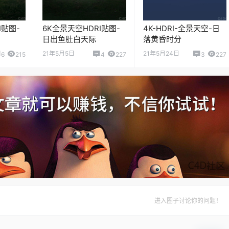
I贴图-
6K全景天空HDRI贴图-
4K-HDRI-全景天空-日
日出鱼肚白天际
落黄昏时分
21年5月5日
21年5月24日
6
215
4
227
3
227
进入圈子讨论你的问题！