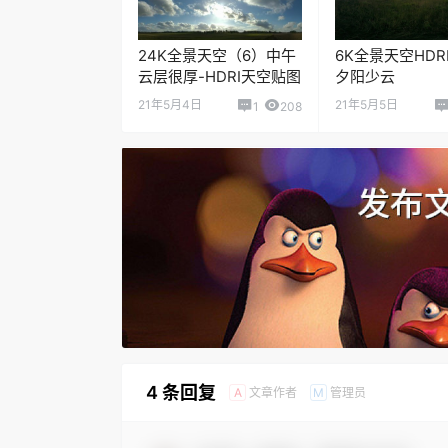
24K全景天空（6）中午
6K全景天空HDR
云层很厚-HDRI天空贴图
夕阳少云
21年5月4日
21年5月5日
1
208
4 条回复
文章作者
管理员
A
M