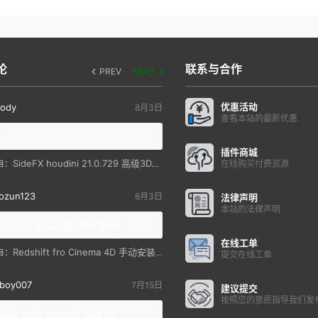
论
联系与合作
PREV
NEXT
优惠活动
ody
8月3日
查看本站的最新优惠
you
插件商城
SideFX houdini 21.0.729 高级3D特效软件
自：
在线购买付费资源
ozun123
8月3日
法律声明
本站的法律声明
统降级，还有其他解决方案吗？
在线工单
Redshift fro Cinema 4D 手动安装教程
自：
提交在线工单
boy007
7月15日
建议提交
按照您的意愿指导我们发
you. Wow, 2026 is here 😊