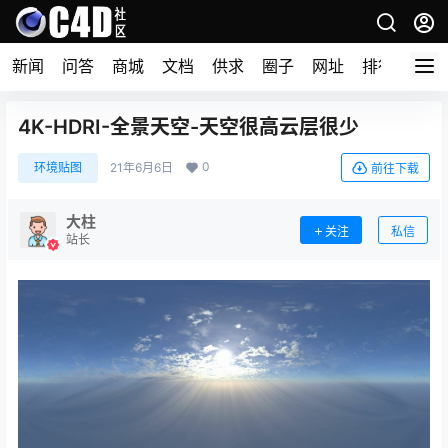
新闻
问答
商城
文档
供求
圈子
网址
排行榜
4K-HDRI-全景天空-天空很高云层很少
0
环境贴图
21年6月6日
前往下载
大柱
关注
私信
站长