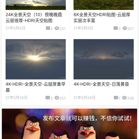
24K全景天空（10）傍晚晚霞
6K全景天空HDRI贴图-云层厚
云层很厚-HDRI天空贴图
实层次丰富
21年5月4日
21年5月5日
2
231
0
257
4K-HDRI-全景天空-云层厚重早
4K-HDRI-全景天空-日落黄昏
晨
21年5月24日
21年5月24日
3
257
1
358