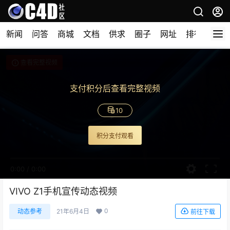
新闻
问答
商城
文档
供求
圈子
网址
排行榜
查看完整视频
支付积分后查看完整视频
10
积分支付观看
0:00
/
0:00
VIVO Z1手机宣传动态视频
0
动态参考
21年6月4日
前往下载