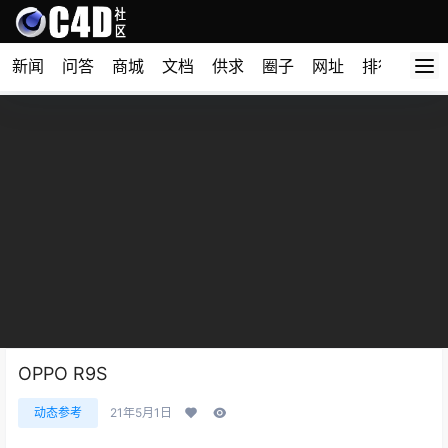
新闻
问答
商城
文档
供求
圈子
网址
排行榜
OPPO R9S
动态参考
21年5月1日