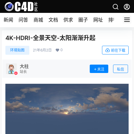
新闻
问答
商城
文档
供求
圈子
网址
排行榜
4K-HDRI-全景天空-太阳渐渐升起
0
环境贴图
21年6月2日
前往下载
大柱
关注
私信
站长