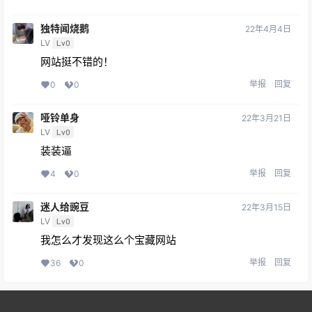
独特闻烧鹅
22年4月4日
LV
Lv0
网站挺不错的！
举报
回复
0
0
哑铃单身
22年3月21日
LV
Lv0
装装逼
举报
回复
4
0
迷人给豌豆
22年3月15日
LV
Lv0
我怎么才发现这么个宝藏网站
举报
回复
36
0