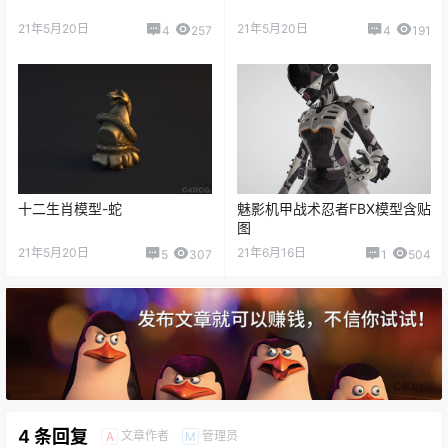
21年5月20日
21年5月20日
4
257
4
191
十二生肖模型-蛇
魅影机甲战术忍者FBX模型含贴
图
21年5月20日
21年6月16日
5
307
1
504
4 条回复
文章作者
管理员
A
M