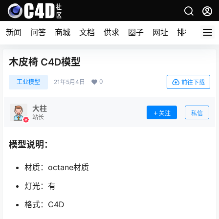
新闻
问答
商城
文档
供求
圈子
网址
排行榜
木皮椅 C4D模型
0
工业模型
21年5月4日
前往下载
大柱
关注
私信
站长
模型说明：
材质：octane材质
灯光：有
格式：C4D