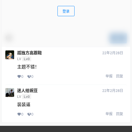
登录
提交
孤独方高跟鞋
22年2月28日
LV
Lv0
主题不错！
举报
回复
0
0
迷人给豌豆
22年2月28日
LV
Lv0
装装逼
举报
回复
0
0