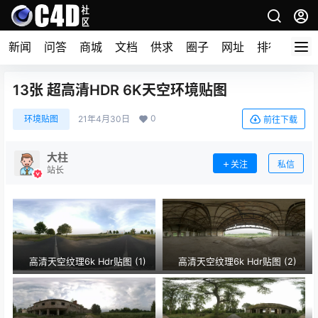
新闻
问答
商城
文档
供求
圈子
网址
排行榜
13张 超高清HDR 6K天空环境贴图
0
环境贴图
21年4月30日
前往下载
大柱
关注
私信
站长
高清天空纹理6k Hdr贴图 (1)
高清天空纹理6k Hdr贴图 (2)