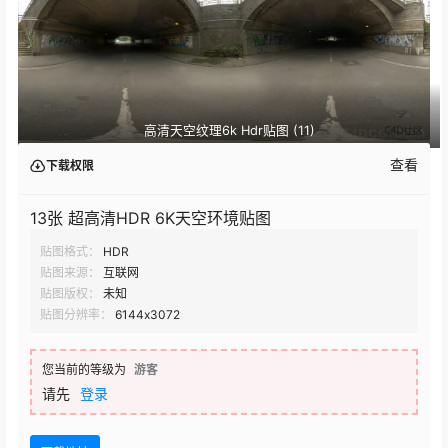
高清天空纹理6k Hdr贴图 (11)
查看
下载权限
13张 超高清HDR 6K天空环境贴图
贴图格式：
HDR
贴图来源：
互联网
贴图版权：
未知
贴图分辨率：
6144x3072
您当前的等级为
游客
请先
登录