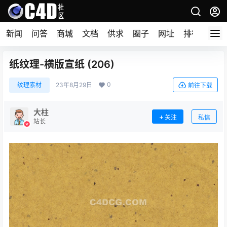
新闻
问答
商城
文档
供求
圈子
网址
排行榜
纸纹理-横版宣纸 (206)
0
纹理素材
23年8月29日
前往下载
大柱
关注
私信
站长