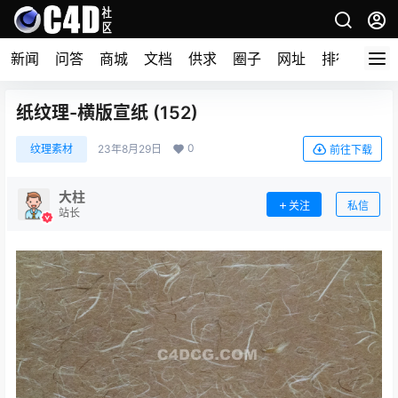
新闻
问答
商城
文档
供求
圈子
网址
排行榜
纸纹理-横版宣纸 (152)
0
纹理素材
23年8月29日
前往下载
大柱
关注
私信
站长