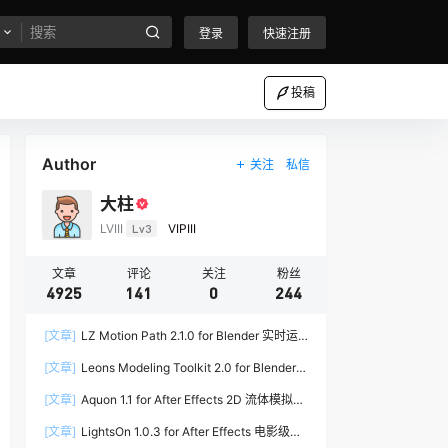
登录
快速注册
投稿
Author
关注
私信
大柱
LVIII
Lv3
VIPIII
文章
评论
关注
粉丝
4925
141
0
244
[文章]
LZ Motion Path 2.1.0 for Blender 实时运
动路径编辑插件
[文章]
Leons Modeling Toolkit 2.0 for Blender
建筑建模工具包
[文章]
Aquon 1.1 for After Effects 2D 流体模拟插
件
[文章]
LightsOn 1.0.3 for After Effects 电影级镜