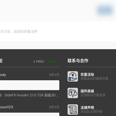
提交
暂无讨论，说说你的看法吧
论
联系与合作
PREV
NEXT
优惠活动
ody
8月3日
查看本站的最新优惠
you
插件商城
SideFX houdini 21.0.729 高级3D特效软件
自：
在线购买付费资源
ozun123
8月3日
法律声明
本站的法律声明