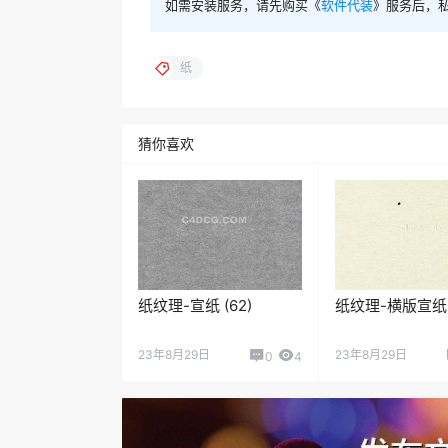
如需安装服务，请先购买《
软件代装
》服务后，
纸
猜你喜欢
纸纹理-宣纸 (62)
纸纹理-横版宣纸 (
23年8月29日
23年8月29日
0
4