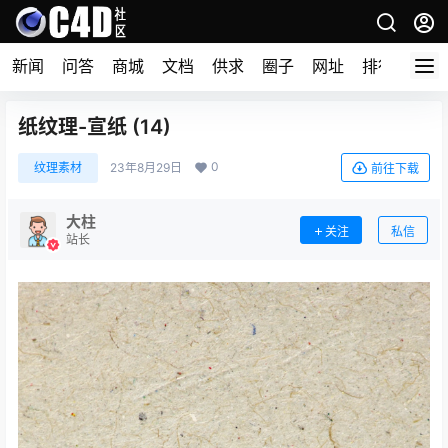
新闻
问答
商城
文档
供求
圈子
网址
排行榜
纸纹理-宣纸 (14)
0
纹理素材
23年8月29日
前往下载
大柱
关注
私信
站长