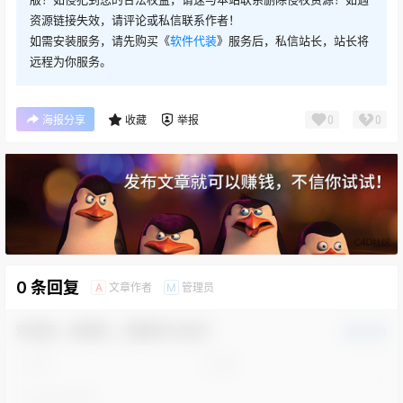
资源链接失效，请评论或私信联系作者！
如需安装服务，请先购买《
软件代装
》服务后，私信站长，站长将
远程为你服务。
0
0
海报分享
收藏
举报
0 条回复
文章作者
管理员
A
M
欢迎您，新朋友，感谢参与互动！
确认修改