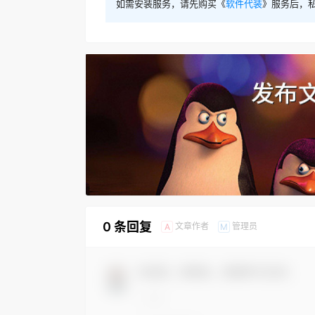
如需安装服务，请先购买《
软件代装
》服务后，
0 条回复
文章作者
管理员
A
M
欢迎您，新朋友，感谢参与互动！