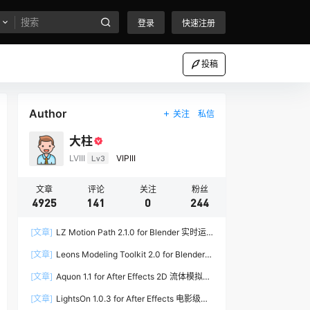
登录
快速注册
投稿
Author
关注
私信
大柱
LVIII
Lv3
VIPIII
文章
评论
关注
粉丝
4925
141
0
244
[文章]
LZ Motion Path 2.1.0 for Blender 实时运
动路径编辑插件
[文章]
Leons Modeling Toolkit 2.0 for Blender
建筑建模工具包
[文章]
Aquon 1.1 for After Effects 2D 流体模拟插
件
[文章]
LightsOn 1.0.3 for After Effects 电影级镜