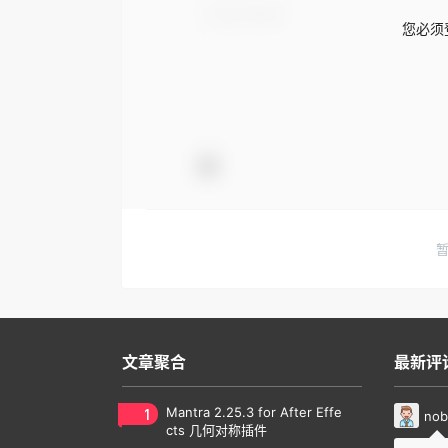
您必须
文章聚合
最新评
1
Mantra 2.25.3 for After Effe
nob
cts 几何对称插件