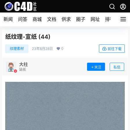
新闻
问答
商城
文档
供求
圈子
网址
排行榜
纸纹理-宣纸 (44)
0
纹理素材
23年8月28日
前往下载
大柱
关注
私信
站长