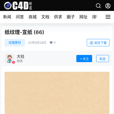
新闻
问答
商城
文档
供求
圈子
网址
排行榜
纸纹理-宣纸 (66)
0
纹理素材
23年8月28日
前往下载
大柱
关注
私信
站长