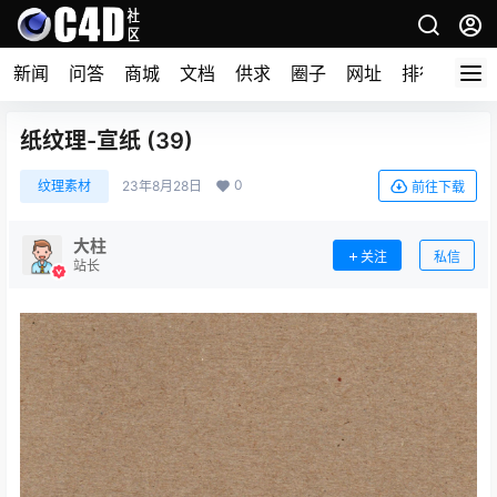
新闻
问答
商城
文档
供求
圈子
网址
排行榜
纸纹理-宣纸 (39)
0
纹理素材
23年8月28日
前往下载
大柱
关注
私信
站长