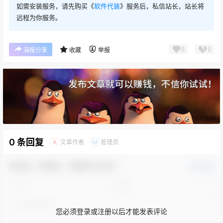
如需安装服务，请先购买《
软件代装
》服务后，私信站长，站长将
远程为你服务。
0
0
海报分享
收藏
举报
0 条回复
文章作者
管理员
A
M
欢迎您，新朋友，感谢参与互动！
确认修改
您必须登录或注册以后才能发表评论