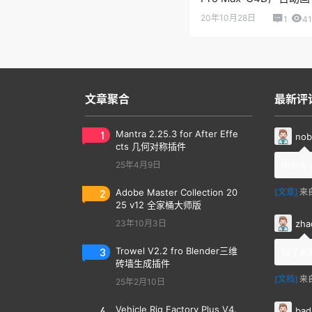
20年10月28日
1
4
文章聚合
最新评
1
Mantra 2.25.3 for After Effe
nob
cts 几何对称插件
25年4月9日
thank 
2
Adobe Master Collection 20
[文章]
来
25 v12 全家桶大师版
zha
23年10月3日
3
Trowel V2.2 fro Blender三维
除了系
砖墙生成插件
[文档]
来
25年2月10日
4
Vehicle Rig Factory Plus V4.
bad