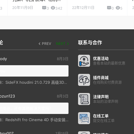
帅
20年11月9日
22年12月11日
13
3
342
0
5
论
联系与合作
PREV
NEXT
优惠活动
ody
8月3日
查看本站的最新优惠
you
插件商城
SideFX houdini 21.0.729 高级3D特效软件
自：
在线购买付费资源
ozun123
8月3日
法律声明
本站的法律声明
统降级，还有其他解决方案吗？
在线工单
Redshift fro Cinema 4D 手动安装教程
自：
提交在线工单
boy007
7月15日