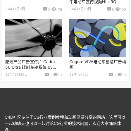
牛电动车宣传视频NIU RQI
21年11月5日
21年11月29日
0
175
6
102
酷炫产品广告宣传片 Cadex
Gogoro VIVA电动车创意广告动
50 Ultra 碟刹车轮系统 by
画
COMPUTERFACE
22年12月29日
23年1月2日
0
13
0
13
C4D社区专注于CG行业案例教程和动画灵感分享的网站，这里可以
一起聊聊天也可以一起讨论CG行业的技术问题，欢迎大家踊跃体
温。