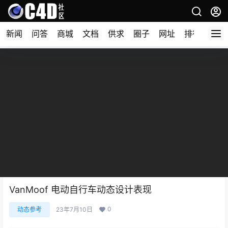
新闻
问答
商城
文档
供求
圈子
网址
排行榜
VanMoof 电动自行车动态设计表现
0
动态参考
23年7月10日