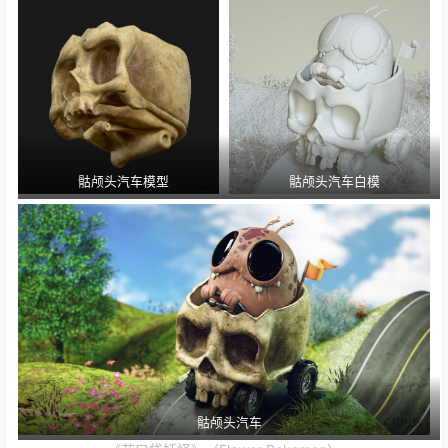
骷颅头汽车模型
骷颅头汽车白模
骷颅头汽车