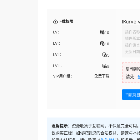
IKurve 
下载权限
LV：
插件名称
10
插件版本
LVI：
10
插件语言
更新日期
LVII：
5
LVIII：
5
您当前
VIP用户组：
免费下载
请先
百度网
温馨提示：
资源收集于互联网，不保证完全可用。
议购买正版！如侵犯到您的合法权益，请速与本
如需安装服务，请先购买《
软件代装
》服务后，