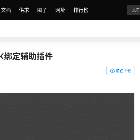
文档
供求
圈子
网址
排行榜
文章
der IK绑定辅助插件
前往下载