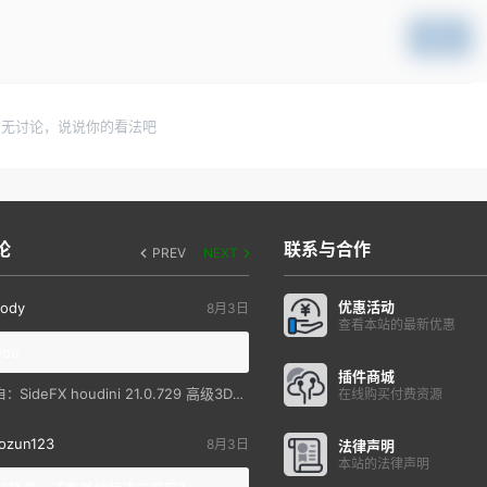
提交
暂无讨论，说说你的看法吧
论
联系与合作
PREV
NEXT
优惠活动
ody
8月3日
查看本站的最新优惠
you
插件商城
SideFX houdini 21.0.729 高级3D特效软件
自：
在线购买付费资源
ozun123
8月3日
法律声明
本站的法律声明