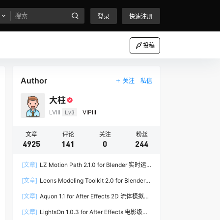
登录
快速注册
投稿
Author
关注
私信
大柱
LVIII
Lv3
VIPIII
文章
评论
关注
粉丝
4925
141
0
244
[文章]
LZ Motion Path 2.1.0 for Blender 实时运
动路径编辑插件
[文章]
Leons Modeling Toolkit 2.0 for Blender
建筑建模工具包
[文章]
Aquon 1.1 for After Effects 2D 流体模拟插
件
[文章]
LightsOn 1.0.3 for After Effects 电影级镜