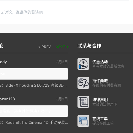
暂无讨论，说说你的看法吧
论
联系与合作
PREV
NEXT
优惠活动
ody
8月3日
查看本站的最新优惠
you
插件商城
SideFX houdini 21.0.729 高级3D特效软件
自：
在线购买付费资源
ozun123
8月3日
法律声明
本站的法律声明
统降级，还有其他解决方案吗？
在线工单
Redshift fro Cinema 4D 手动安装教程
自：
提交在线工单