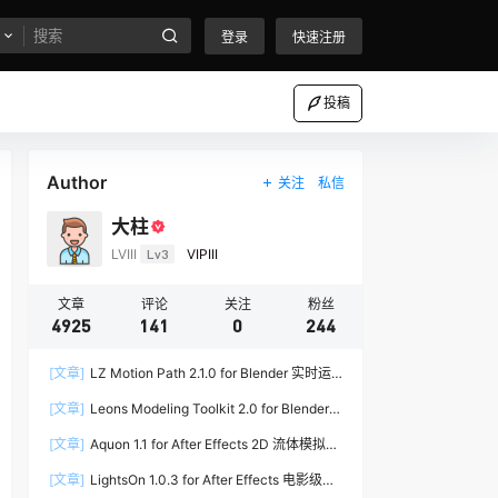
登录
快速注册
投稿
Author
关注
私信
大柱
LVIII
Lv3
VIPIII
文章
评论
关注
粉丝
4925
141
0
244
[文章]
LZ Motion Path 2.1.0 for Blender 实时运
动路径编辑插件
[文章]
Leons Modeling Toolkit 2.0 for Blender
建筑建模工具包
[文章]
Aquon 1.1 for After Effects 2D 流体模拟插
件
[文章]
LightsOn 1.0.3 for After Effects 电影级镜