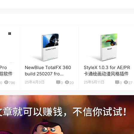
Pro
NewBlue TotalFX 360
StyleX 1.0.3 for AE/PR
面跟踪软件
build 250207 fro
卡通绘画动漫风格插件
AE/PR 视频特效转场插
25年4月3日
25年5月11日
0
796
0
20
0
27
件