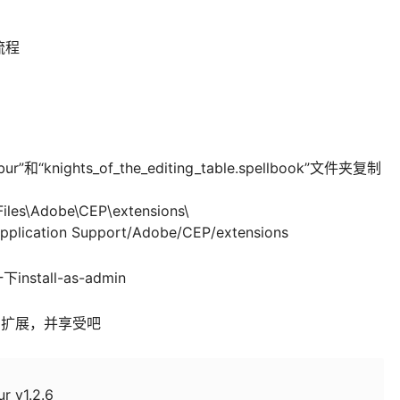
流程
alibur”和“knights_of_the_editing_table.spellbook”文件夹复制
Files\Adobe\CEP\extensions\
cation Support/Adobe/CEP/extensions
nstall-as-admin
窗口>扩展，并享受吧
ur v1.2.6