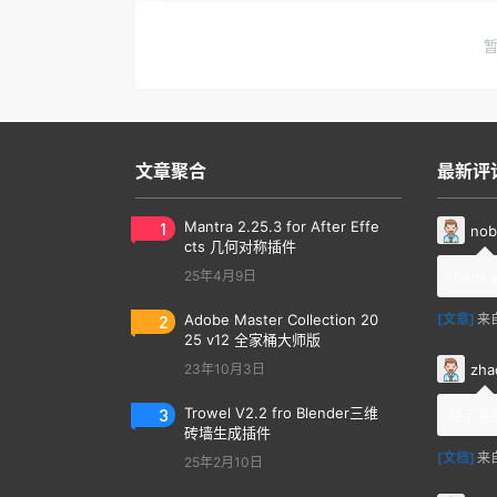
文章聚合
最新评
1
Mantra 2.25.3 for After Effe
nob
cts 几何对称插件
25年4月9日
thank 
2
Adobe Master Collection 20
[文章]
来
25 v12 全家桶大师版
zha
23年10月3日
3
Trowel V2.2 fro Blender三维
除了系
砖墙生成插件
[文档]
来
25年2月10日