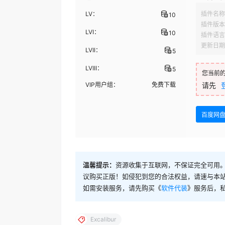
LV：
插件名称
10
插件版本
LVI：
10
插件语言
更新日期
LVII：
5
LVIII：
5
您当前
VIP用户组：
免费下载
请先
百度网
温馨提示：
资源收集于互联网，不保证完全可用。
议购买正版！如侵犯到您的合法权益，请速与本
如需安装服务，请先购买《
软件代装
》服务后，
Excalibur