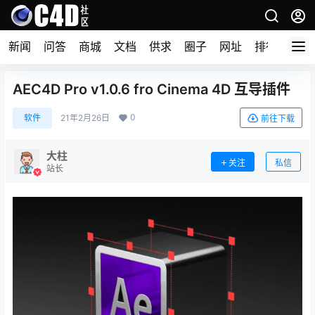
新闻
问答
商城
文档
供求
圈子
网址
排行榜
AEC4D Pro v1.0.6 fro Cinema 4D 互导插件
0
软件
21年2月26日
前往下载
大柱
关注
私信
站长