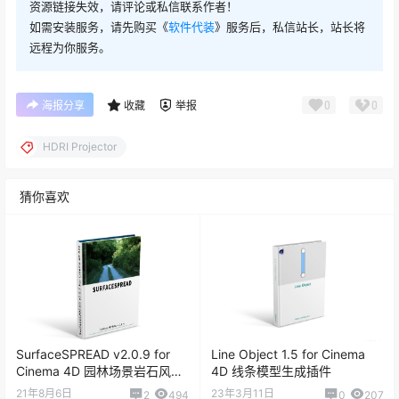
资源链接失效，请评论或私信联系作者！
如需安装服务，请先购买《
软件代装
》服务后，私信站长，站长将
远程为你服务。
0
0
海报分享
收藏
举报
HDRI Projector
猜你喜欢
SurfaceSPREAD v2.0.9 for
Line Object 1.5 for Cinema
Cinema 4D 园林场景岩石风景
4D 线条模型生成插件
植物生成插件
21年8月6日
23年3月11日
2
494
0
207