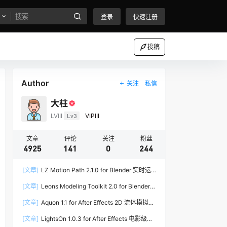
登录
快速注册
投稿
Author
关注
私信
大柱
LVIII
Lv3
VIPIII
文章
评论
关注
粉丝
4925
141
0
244
[文章]
LZ Motion Path 2.1.0 for Blender 实时运
动路径编辑插件
[文章]
Leons Modeling Toolkit 2.0 for Blender
建筑建模工具包
[文章]
Aquon 1.1 for After Effects 2D 流体模拟插
件
[文章]
LightsOn 1.0.3 for After Effects 电影级镜