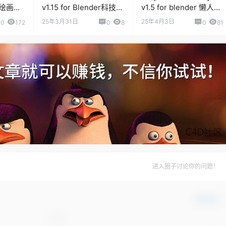
笔刷绘画插
v1.15 for Blender科技感
v1.5 for blender 懒人运
元素动画生成插件
动图形预设库
25年3月31日
25年4月3日
0
172
0
8
0
81
进入圈子讨论你的问题！
确认修改