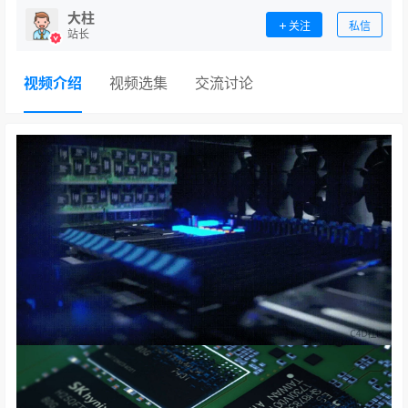
大柱
关注
私信
站长
视频介绍
视频选集
交流讨论