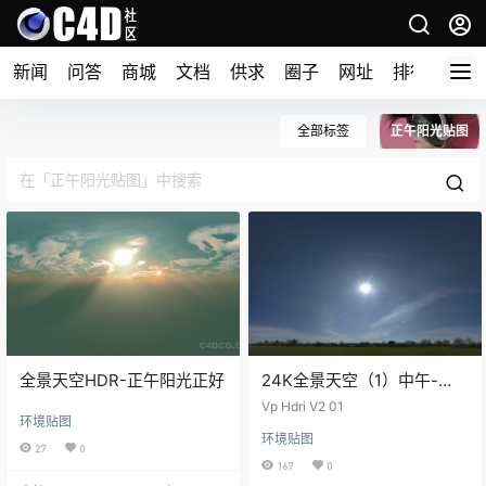
新闻
问答
商城
文档
供求
圈子
网址
排行榜
全部标签
正午阳光贴图
全景天空HDR-正午阳光正好
24K全景天空（1）中午-
HDRI天空贴图
Vp Hdri V2 01
环境贴图
环境贴图
27
0
167
0