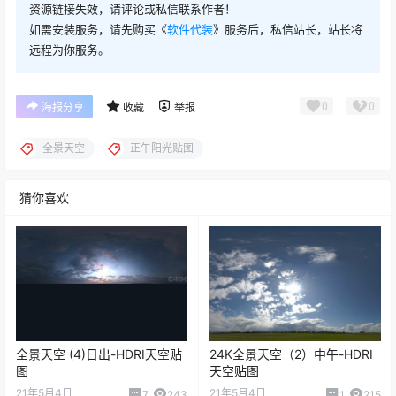
资源链接失效，请评论或私信联系作者！
如需安装服务，请先购买《
软件代装
》服务后，私信站长，站长将
远程为你服务。
0
0
海报分享
收藏
举报
全景天空
正午阳光贴图
猜你喜欢
全景天空 (4)日出-HDRI天空贴
24K全景天空（2）中午-HDRI
图
天空贴图
21年5月4日
21年5月4日
7
243
1
215