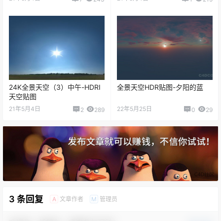
24K全景天空（3）中午-HDRI
全景天空HDR贴图-夕阳的蓝
天空贴图
21年5月4日
22年5月25日
2
289
0
29
3 条回复
文章作者
管理员
A
M