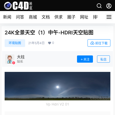
新闻
问答
商城
文档
供求
圈子
网址
排行榜
24K全景天空（1）中午-HDRI天空贴图
0
环境贴图
21年5月4日
前往下载
大柱
关注
私信
站长
Vp Hdri V2 01