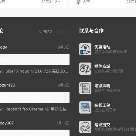
大柱
22年3月2日
大柱
22年
论
联系与合作
PREV
NEXT
优惠活动
ody
8月3日
查看本站的最新优惠
you
插件商城
SideFX houdini 21.0.729 高级3D特效软件
自：
在线购买付费资源
ozun123
8月3日
法律声明
本站的法律声明
统降级，还有其他解决方案吗？
在线工单
Redshift fro Cinema 4D 手动安装教程
自：
提交在线工单
boy007
7月15日
建议提交
按照您的意愿指导我们发
you. Wow, 2026 is here 😊