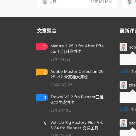
大柱
22年10月9日
文章聚合
最新评
1
Mantra 2.25.3 for After Effe
nob
cts 几何对称插件
25年4月9日
thank 
2
Adobe Master Collection 20
[文章]
来
25 v12 全家桶大师版
zha
23年10月3日
3
Trowel V2.2 fro Blender三维
除了系
砖墙生成插件
[文档]
来
25年2月10日
4
Vehicle Rig Factory Plus V4.
bad
5.34 fro Blender 交通工具汽
车绑定插件
Thank 
25年2月10日