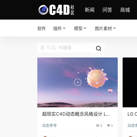
新闻
问答
商城
软件
插件
模型
图片素材
超现实C4D动态概念风格设计 LG
LG 
Bestshop 数字标牌
动态参考
8
0
动态