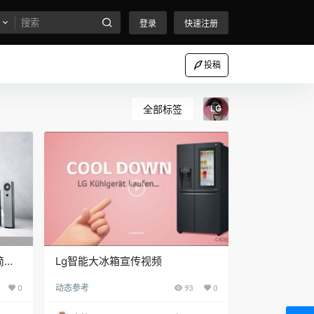
登录
快速注册
投稿
全部标签
LG
简空
Lg智能大冰箱宣传视频
0
动态参考
93
0