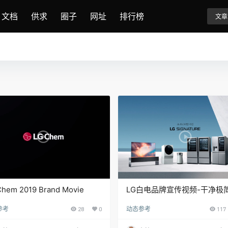
文档
供求
圈子
网址
排行榜
文章
Chem 2019 Brand Movie
LG白电品牌宣传视频-干净极
间
参考
28
0
动态参考
117