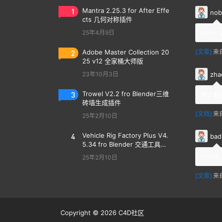
1
Mantra 2.25.3 for After Effe
nob
cts 几何对称插件
25年4月9日
thank 
2
Adobe Master Collection 20
[文章]
来
25 v12 全家桶大师版
zha
23年10月3日
3
Trowel V2.2 fro Blender三维
除了系
砖墙生成插件
[文档]
来
25年2月10日
4
Vehicle Rig Factory Plus V4.
bad
5.34 fro Blender 交通工具汽
车绑定插件
Thank 
25年2月10日
[文章]
来
Copyright © 2026
C4D社区