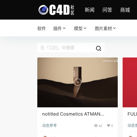
新闻
问答
商城
软件
插件
模型
图片素材
notitled Cosmetics ATMAN
FUL
Studio 唇釉动态设计表现
广告
动态参考
42
0
动态