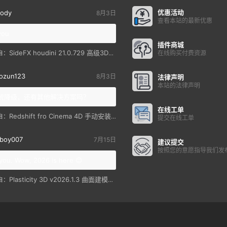
优惠活动
ody
8月3日
查看本站的最新优惠
you
插件商城
SideFX houdini 21.0.729 高级3D特效软件
自：
在线购买付费资源
ozun123
8月3日
法律声明
本站的法律声明
统降级，还有其他解决方案吗？
在线工单
Redshift fro Cinema 4D 手动安装教程
自：
提交在线工单
boy007
7月15日
建议提交
按照您的意愿指导我们发
you. Wow, 2026 is here 😊
Plasticity 3D v2026.1.3 曲面建模软件
自：