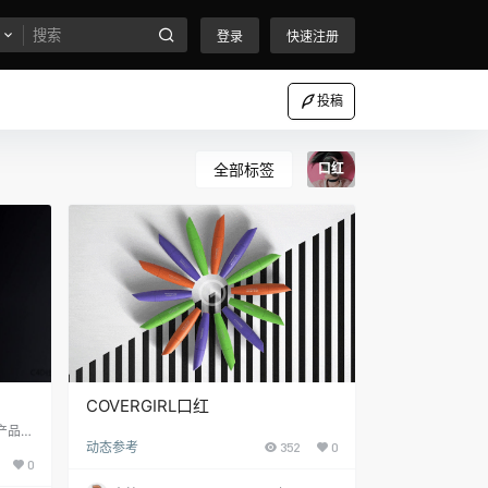
登录
快速注册
投稿
全部标签
口红
COVERGIRL口红
妆产品视
动态参考
352
0
Nars
0
视频 口