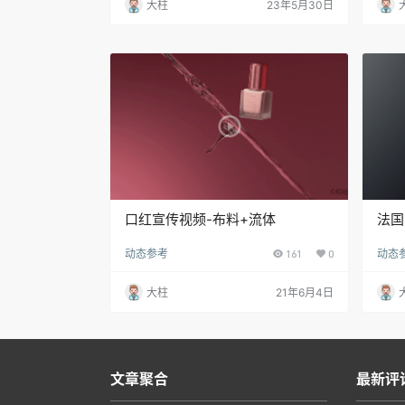
大柱
23年5月30日
口红宣传视频-布料+流体
法国
动态参考
161
0
动态
大柱
21年6月4日
文章聚合
最新评