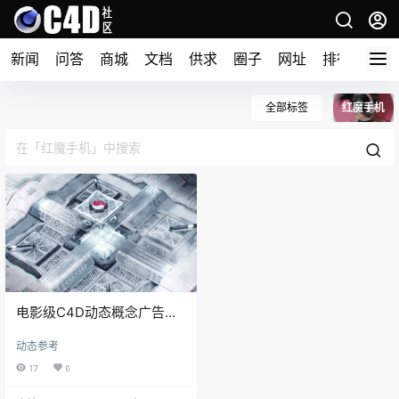
新闻
问答
商城
文档
供求
圈子
网址
排行榜
全部标签
红魔手机
电影级C4D动态概念广告
NUBIA Red Magic 5S – by
动态参考
NUBIA
17
0