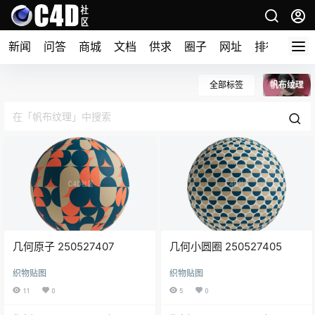
新闻
问答
商城
文档
供求
圈子
网址
排行榜
全部标签
帆布纹理
几何原子 250527407
几何小圆圈 250527405
织物贴图
织物贴图
11
0
5
0