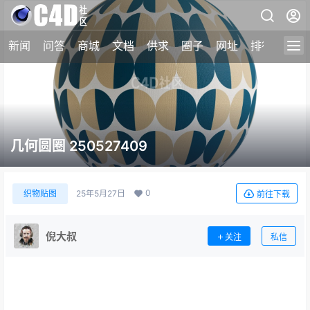
新闻
问答
商城
文档
供求
圈子
网址
排行榜
几何圆圈 250527409
0
织物贴图
25年5月27日
前往下载
倪大叔
关注
私信