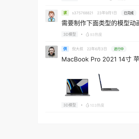
s375768821
23年9月1日
求
已完成
需要制作下面类型的模型动
•
3D模型
93热度
倪大叔
22年6月3日
供
进行中
MacBook Pro 2021 1
•
3D模型
103热度
3D模型
求nitro4d 插件