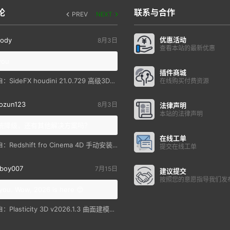
论
联系与合作
PREV
NEXT
优惠活动
ody
8月3日
查看本站的最新优惠
you
插件商城
SideFX houdini 21.0.729 高级3D特效软件
自：
在线购买付费资源
ozun123
8月3日
法律声明
本站的法律声明
统降级，还有其他解决方案吗？
在线工单
Redshift fro Cinema 4D 手动安装教程
自：
提交在线工单
boy007
7月15日
建议提交
按照您的意愿指导我们发
you. Wow, 2026 is here 😊
Plasticity 3D v2026.1.3 曲面建模软件
自：