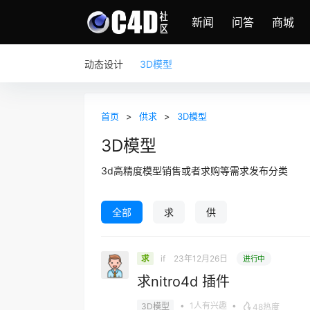
新闻
问答
商城
动态设计
3D模型
首页
>
供求
>
3D模型
3D模型
3d高精度模型销售或者求购等需求发布分类
全部
求
供
if
23年12月26日
求
进行中
求nitro4d 插件
•
1人有兴趣
•
3D模型
48热度