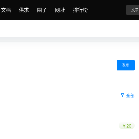
文档
供求
圈子
网址
排行榜
文章
发布
全部
￥20