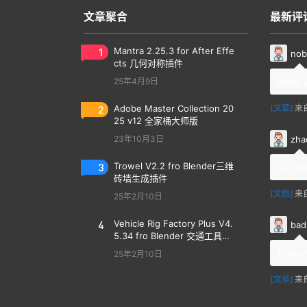
文章聚合
最新评
1
Mantra 2.25.3 for After Effe
nob
cts 几何对称插件
25年4月9日
thank 
2
Adobe Master Collection 20
[文章]
来
25 v12 全家桶大师版
zha
23年10月3日
3
Trowel V2.2 fro Blender三维
除了系
砖墙生成插件
[文档]
来
25年2月10日
4
Vehicle Rig Factory Plus V4.
bad
5.34 fro Blender 交通工具汽
车绑定插件
Thank 
25年2月10日
[文章]
来