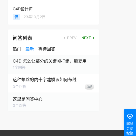
C4D设计师
供
23年10月2日
问答列表
PREV
NEXT
热门
最新
等待回答
C4D 怎么让部分的关键帧打组，能复用
1
个回答
这种螺丝的内十字建模该如何布线
0
个回答
5
这里是问答中心
0
个回答
解锁
会员
权限