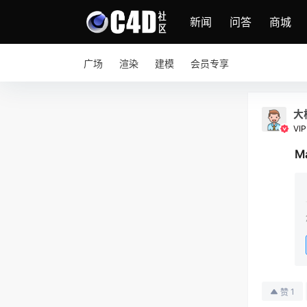
新闻
问答
商城
广场
渲染
建模
会员专享
大
VIPI
M
1
赞