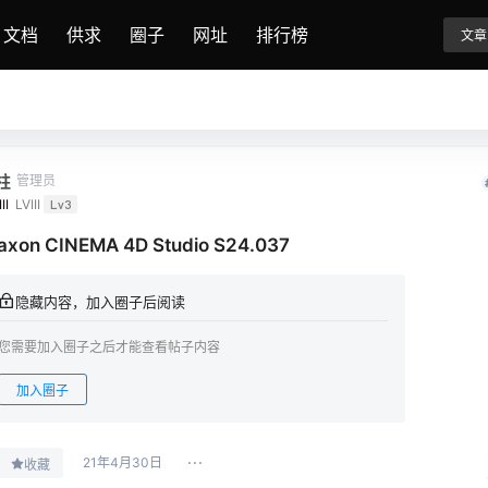
文档
供求
圈子
网址
排行榜
文章
柱
管理员
II
LVIII
Lv3
axon CINEMA 4D Studio S24.037
隐藏内容，加入圈子后阅读
您需要加入圈子之后才能查看帖子内容
加入圈子
21年4月30日
收藏