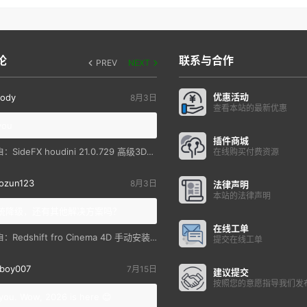
论
联系与合作
PREV
NEXT
优惠活动
ody
8月3日
查看本站的最新优惠
you
插件商城
SideFX houdini 21.0.729 高级3D特效软件
自：
在线购买付费资源
ozun123
8月3日
法律声明
本站的法律声明
统降级，还有其他解决方案吗？
在线工单
Redshift fro Cinema 4D 手动安装教程
自：
提交在线工单
boy007
7月15日
建议提交
按照您的意愿指导我们发
you. Wow, 2026 is here 😊