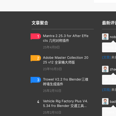
文章聚合
最新评
1
Mantra 2.25.3 for After Effe
nob
cts 几何对称插件
25年4月9日
thank 
2
Adobe Master Collection 20
[文章]
来
25 v12 全家桶大师版
zha
23年10月3日
3
Trowel V2.2 fro Blender三维
除了系
砖墙生成插件
[文档]
来
25年2月10日
4
Vehicle Rig Factory Plus V4.
bad
5.34 fro Blender 交通工具汽
车绑定插件
Thank 
25年2月10日