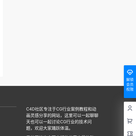
解锁
会员
权限
C4D社区专注于CG行业案例教程和动
画灵感分享的网站，这里可以一起聊聊
天也可以一起讨论CG行业的技术问
题，欢迎大家踊跃体温。