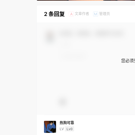
2 条回复
文章作者
管理员
A
M
欢迎您，新朋友，感谢参与互动！
您必须
热狗可靠
LV
Lv0