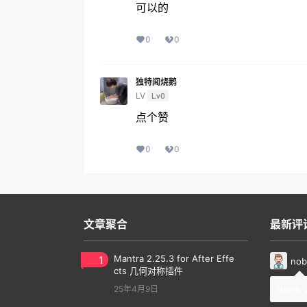
可以的
0
0
独特闻烧鹅
LV
Lv0
点个赞
0
0
文章聚合
最新评
1
Mantra 2.25.3 for After Effe
nob
cts 几何对称插件
25年4月9日
thank 