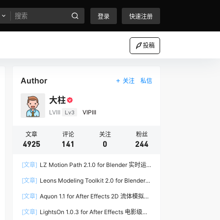
登录
快速注册
投稿
Author
关注
私信
大柱
LVIII
Lv3
VIPIII
文章
评论
关注
粉丝
4925
141
0
244
[文章]
LZ Motion Path 2.1.0 for Blender 实时运
动路径编辑插件
[文章]
Leons Modeling Toolkit 2.0 for Blender
建筑建模工具包
[文章]
Aquon 1.1 for After Effects 2D 流体模拟插
件
[文章]
LightsOn 1.0.3 for After Effects 电影级镜